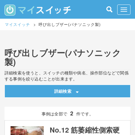
S
k
Toggle
i
p
マイスイッチ
>
呼び出しブザー(パナソニック製)
t
o
m
a
呼び出しブザー(パナソニック
i
n
製)
c
o
詳細検索を使うと、スイッチの種類や病名、操作部位などで関係
n
する事例を絞り込むことが出来ます。
t
e
詳細検索
n
t
2
事例は全部で
件です。
No.12 筋萎縮性側索硬