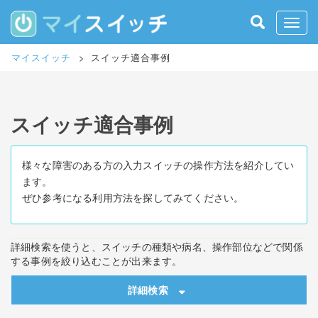
S
k
Toggle
i
p
マイスイッチ
>
スイッチ適合事例
t
o
m
a
スイッチ適合事例
i
n
c
o
様々な障害のある方の入力スイッチの操作方法を紹介してい
n
ます。
t
ぜひ参考になる利用方法を探してみてください。
e
n
t
詳細検索を使うと、スイッチの種類や病名、操作部位などで関係
する事例を絞り込むことが出来ます。
詳細検索