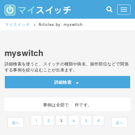
S
k
Toggle
i
p
マイスイッチ
>
Articles by: myswitch
t
o
m
a
myswitch
i
n
c
詳細検索を使うと、スイッチの種類や病名、操作部位などで関係
o
する事例を絞り込むことが出来ます。
n
t
詳細検索
e
n
t
事例は全部で
件です。
1
2
3
4
5
6
前へ
次へ