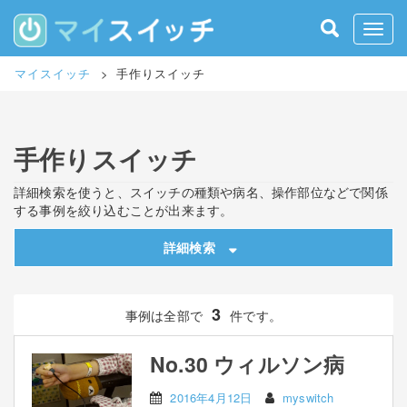
S
k
Toggle
i
p
マイスイッチ
>
手作りスイッチ
t
o
m
a
手作りスイッチ
i
n
c
詳細検索を使うと、スイッチの種類や病名、操作部位などで関係
o
する事例を絞り込むことが出来ます。
n
t
詳細検索
e
n
t
3
事例は全部で
件です。
No.30 ウィルソン病
2016年4月12日
myswitch