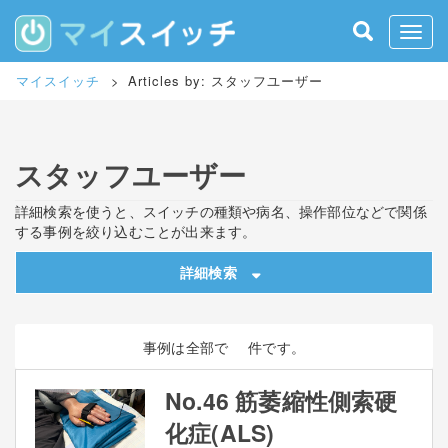
S
k
Toggle
i
p
マイスイッチ
>
Articles by: スタッフユーザー
t
o
m
a
スタッフユーザー
i
n
c
詳細検索を使うと、スイッチの種類や病名、操作部位などで関係
o
する事例を絞り込むことが出来ます。
n
t
詳細検索
e
n
t
事例は全部で
件です。
No.46 筋萎縮性側索硬
化症(ALS)