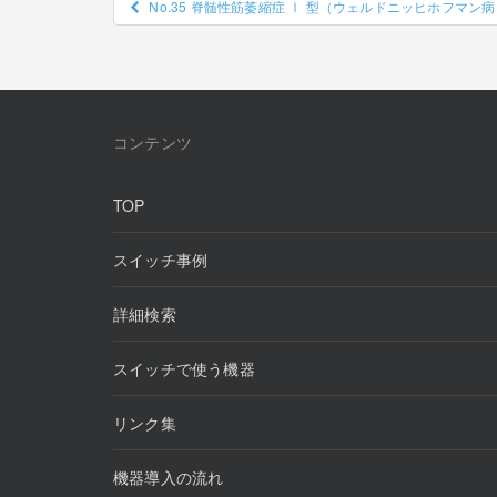
投
No.35 脊髄性筋萎縮症 Ⅰ 型（ウェルドニッヒホフマン
稿
ナ
ビ
ゲ
コンテンツ
ー
TOP
シ
ョ
スイッチ事例
ン
詳細検索
スイッチで使う機器
リンク集
機器導入の流れ