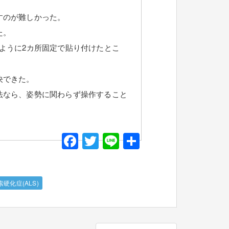
すのが難しかった。
た。
ように2カ所固定で貼り付けたとこ
決できた。
法なら、姿勢に関わらず操作すること
F
T
Li
共
a
wi
n
有
c
tt
e
硬化症(ALS)
e
er
b
o