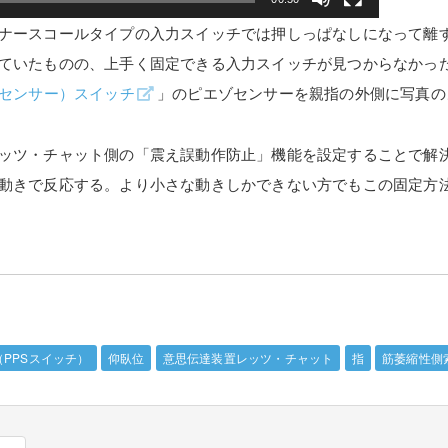
ナースコールタイプの入力スイッチでは押しっぱなしになって離
ていたものの、上手く固定できる入力スイッチが見つからなかっ
クセンサー）スイッチ
」のピエゾセンサーを親指の外側に写真の
ッツ・チャット側の「震え誤動作防止」機能を設定することで解
動きで反応する。より小さな動きしかできない方でもこの固定方
PPSスイッチ）
仰臥位
意思伝達装置レッツ・チャット
指
筋萎縮性側索