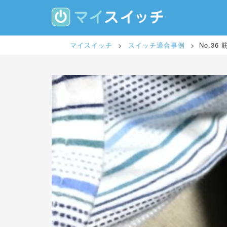
S
k
i
p
t
マイスイッチ
>
スイッチ適合事例
>
No.3
o
m
a
i
n
c
o
n
t
e
n
t