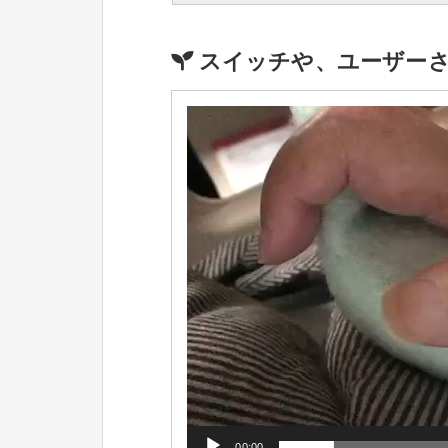
スイッチや、ユーザー
動
画
プ
レ
ー
ヤ
ー
00:00