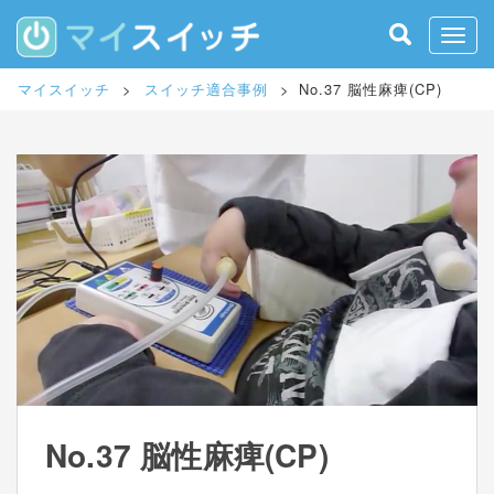
S
k
Toggle
i
p
マイスイッチ
>
スイッチ適合事例
>
No.37 脳性麻痺(CP)
t
o
m
a
i
n
c
o
n
t
e
n
t
No.37 脳性麻痺(CP)