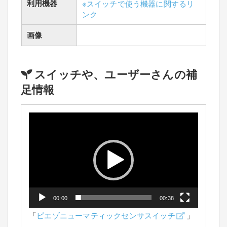
利用機器
※スイッチで使う機器に関するリ
ンク
画像
スイッチや、ユーザーさんの補
足情報
動
画
プ
レ
ー
ヤ
ー
00:00
00:38
「
ピエゾニューマティックセンサスイッチ
」