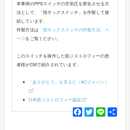
本事例のPPSスイッチの空気圧を変化させる方
法として、「指サックスイッチ」を作製して接
続しています。
作製方法は
「指サックスイッチの作製方法」ペ
ージ
をご覧ください。
このスイッチを操作した筋ジストロフィーの患
者様がCMで紹介されています。
「ありがとう」を言えた（ACジャパン）
日本筋ジストロフィー協会
F
T
Li
共
a
wi
n
有