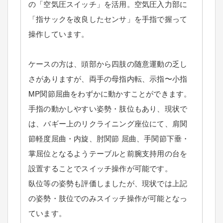
の「空気圧スイッチ」を活用。空気圧入力部に
「指サックを改良したセンサ」を手指で握って
操作しています。
ケースの方は、頭部から四肢の随意運動の乏し
さがありますが、両手の母指内転、示指〜小指
MP関節屈曲をわずかに動かすことができます。
手指の動かしやすい姿勢・肢位もあり、現状で
は、バギー上のリクライニング座位にて、肩関
節軽度屈曲・内旋、肘関節 屈曲、手関節下垂・
掌屈位となるようテーブルと前腕支持用の台を
設置することでスイッチ操作が可能です。
臥位等の姿勢も評価しましたが、現状では上記
の姿勢・肢位でのみスイッチ操作が可能となっ
ています。