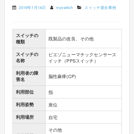
2019年1月14日
myswitch
スイッチ適合事例
スイッチの
既製品の改良、その他
種類
スイッチの
ピエゾニューマチックセンサース
名称
イッチ（PPSスイッチ）
利用者の障
脳性麻痺(CP)
害名
利用部位
指
利用姿勢
座位
利用場所
自宅
その他