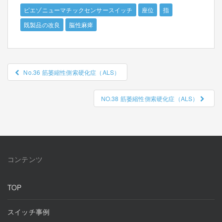
c
tt
e
ピエゾニューマチックセンサースイッチ
e
座位
er
指
既製品の改良
脳性麻痺
b
o
o
投
No.36 筋萎縮性側索硬化症（ALS）
k
稿
ナ
NO.38 筋萎縮性側索硬化症（ALS）
ビ
ゲ
ー
コンテンツ
シ
ョ
TOP
ン
スイッチ事例