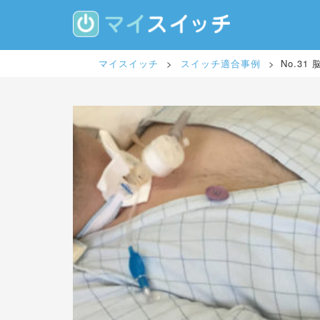
S
k
i
p
t
マイスイッチ
>
スイッチ適合事例
>
No.31
o
m
a
i
n
c
o
n
t
e
n
t