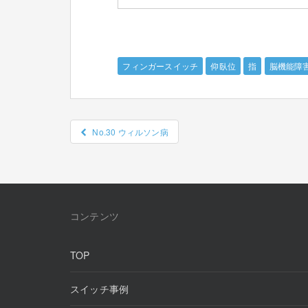
フィンガースイッチ
仰臥位
指
脳機能障
投
No.30 ウィルソン病
稿
ナ
ビ
ゲ
コンテンツ
ー
TOP
シ
ョ
スイッチ事例