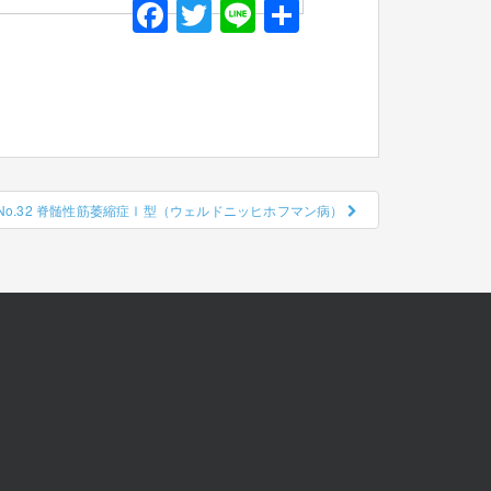
F
T
Li
共
a
wi
n
有
c
tt
e
e
er
b
o
No.32 脊髄性筋萎縮症Ⅰ型（ウェルドニッヒホフマン病）
o
k