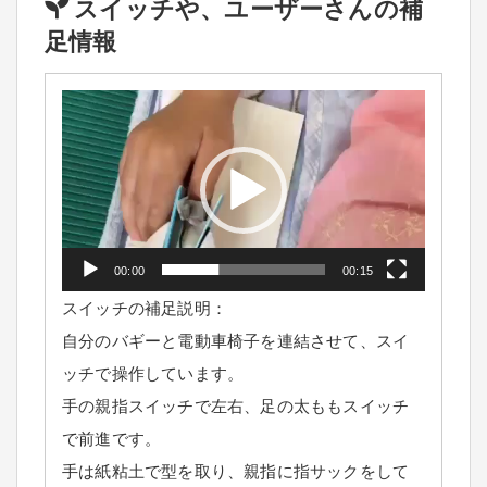
スイッチや、ユーザーさんの補
足情報
動
画
プ
レ
ー
ヤ
ー
00:00
00:15
スイッチの補足説明：
自分のバギーと電動車椅子を連結させて、スイ
ッチで操作しています。
手の親指スイッチで左右、足の太ももスイッチ
で前進です。
手は紙粘土で型を取り、親指に指サックをして