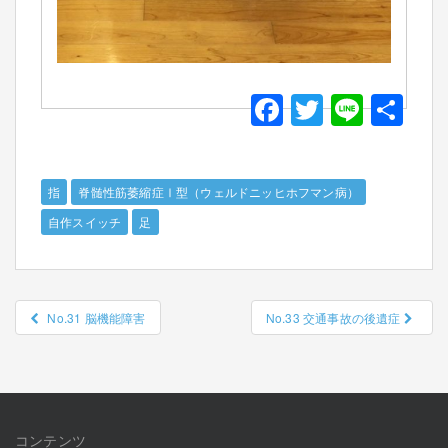
F
T
Li
共
a
wi
n
有
c
tt
e
指
脊髄性筋萎縮症Ⅰ型（ウェルドニッヒホフマン病）
e
er
自作スイッチ
足
b
o
o
投
No.31 脳機能障害
No.33 交通事故の後遺症
k
稿
ナ
ビ
ゲ
コンテンツ