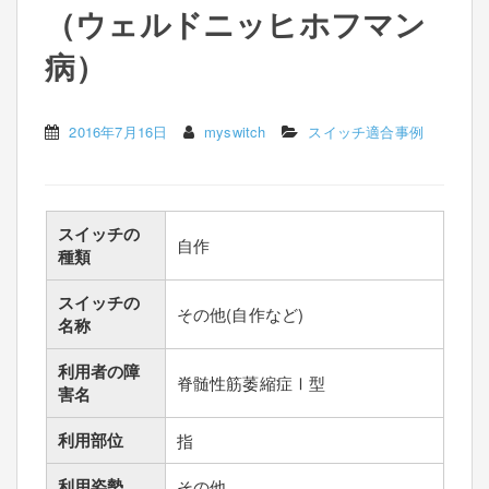
（ウェルドニッヒホフマン
病）
2016年7月16日
myswitch
スイッチ適合事例
スイッチの
自作
種類
スイッチの
その他(自作など)
名称
利用者の障
脊髄性筋萎縮症Ⅰ型
害名
利用部位
指
利用姿勢
その他