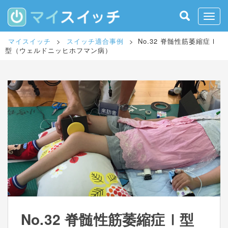
S
k
Toggle
i
p
マイスイッチ
>
スイッチ適合事例
>
No.32 脊髄性筋萎縮症Ⅰ
t
型（ウェルドニッヒホフマン病）
o
m
a
i
n
c
o
n
t
e
n
t
No.32 脊髄性筋萎縮症Ⅰ型