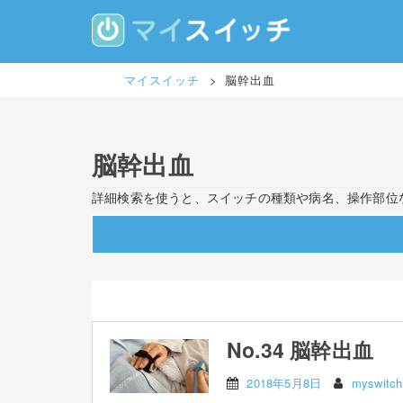
S
k
i
p
t
マイスイッチ
>
脳幹出血
o
m
a
i
脳幹出血
n
c
詳細検索を使うと、スイッチの種類や病名、操作部位
o
n
t
e
n
t
No.34 脳幹出血
2018年5月8日
myswitch